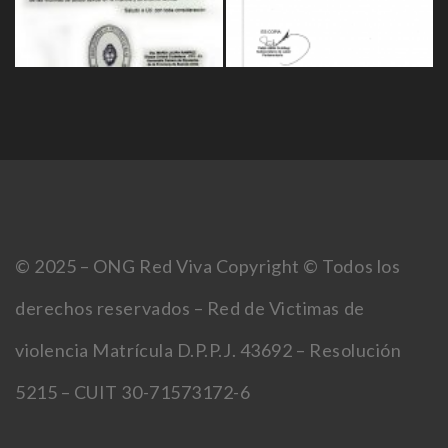
© 2025 – ONG Red Viva Copyright © Todos los
derechos reservados – Red de Victimas de
violencia Matrícula D.P.P.J. 43692 – Resolución
5215 – CUIT 30-71573172-6