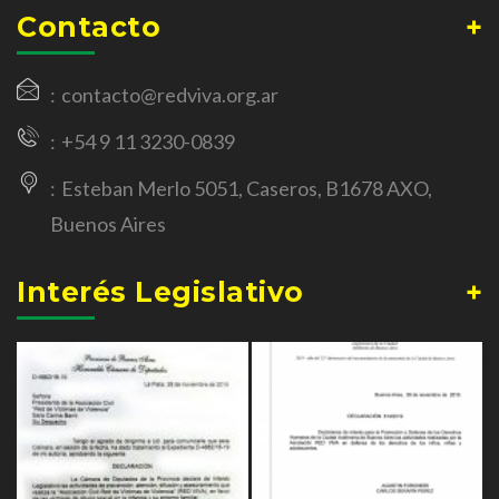
Contacto
contacto@redviva.org.ar
+54 9 11 3230-0839
Esteban Merlo 5051, Caseros, B1678 AXO,
Buenos Aires
Interés Legislativo